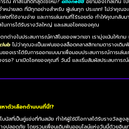
์ คาสิโนที่ดีที่สุดใช่ไหม?
allone88
อย่ามองไกลเกิน ไปเพ
่ายสด ที่มีทุกอย่างสำหรับ ผู้เล่นทุก ประเภท! ไม่ว่าคุณจะ
ฟซที่ใช้งานง่าย และการเล่นเกมที่ไร้รอยต่อ ทำให้คุณกลับมา
โอกาสในการได้รับรางวัลใหญ่ และเสนอโชคของคุณ
่งที่แตกต่างในประสบการณ์คาสิโนของพวกเขา เรามุ่งเน้นให้เก
 club
ไม่ว่าคุณจะเป็นแฟนของสล็อตคลาสสิกเกมตารางเดิมพ
มของเราได้รับการออกแบบมาเพื่อมอบประสบการณ์การเล่นเก
งรอ? มาเปิดโชคของคุณที่ วันนี้ และเริ่มสัมผัสประสบการณ์คาสิ
หาตัวเลือกด้านบนที่นี่!
?
ัสที่เป็นคู่แข่งที่ทันสมัย ทำให้ผู้ใช้มีโอกาสได้รับรางวัลสู
ลอดภัย โดยรวมเพื่อนเดิมพันออนไลน์แห่งวันนี้ด้วยอินเทอร์