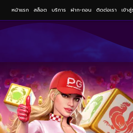
หน้าแรก
สล็อต
บริการ
ฝาก-ถอน
ติดต่อเรา
เข้าสู