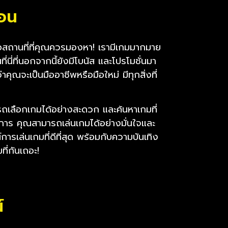
ือน
อสถานที่ที่คุณควรมองหา! เรามีเกมมากมาย
นี่ที่นอกจากนี้ยังมีโบนัส และโปรโมชั่นมา
คุณจะเป็นมืออาชีพหรือมือใหม่ มีทุกสิ่งที่
รถเลือกเกมได้อย่างสะดวก และค้นหาเกมที่
ิการ คุณสามารถเล่นเกมได้อย่างมั่นใจและ
การเล่นเกมที่ดีที่สุด พร้อมกับความบันเทิง
ที่กันเถอะ!
์