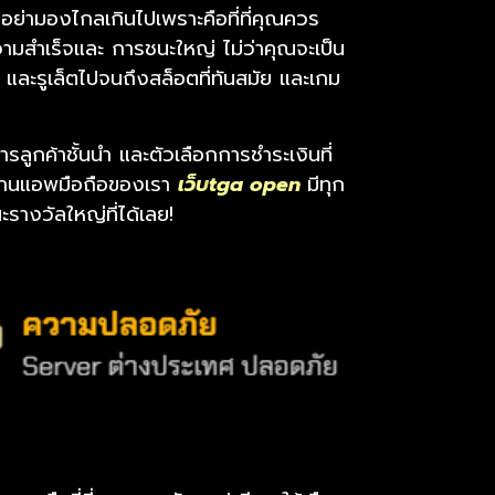
? อย่ามองไกลเกินไปเพราะคือที่ที่คุณควร
ความสำเร็จและ การชนะใหญ่ ไม่ว่าคุณจะเป็น
็ค และรูเล็ตไปจนถึงสล็อตที่ทันสมัย และเกม
ลูกค้าชั้นนำ และตัวเลือกการชำระเงินที่
อผ่านแอพมือถือของเรา
เว็บ
tga open
มีทุก
ะรางวัลใหญ่ที่ได้เลย!