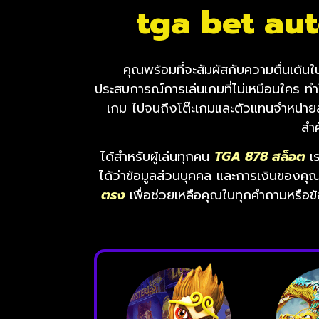
tga bet au
คุณพร้อมที่จะสัมผัสกับความตื่นเต้น
ประสบการณ์การเล่นเกมที่ไม่เหมือนใคร ท
เกม ไปจนถึงโต๊ะเกมและตัวแทนจำหน่ายสด 
สำค
ได้สำหรับผู้เล่นทุกคน
TGA 878
สล็อต
เ
ได้ว่าข้อมูลส่วนบุคคล และการเงินของคุ
ตรง
เพื่อช่วยเหลือคุณในทุกคำถามหรือข้อ