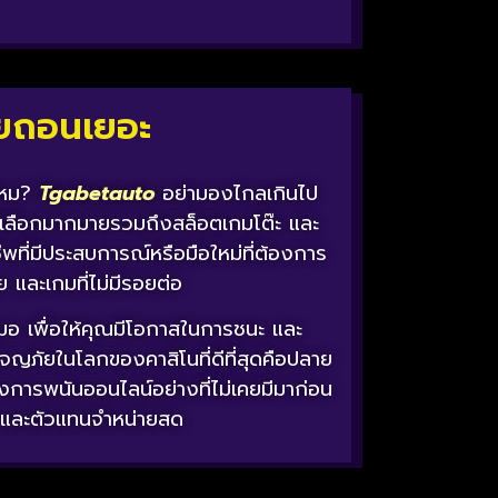
ยถอนเยอะ
่ไหม?
Tgabetauto
อย่ามองไกลเกินไป
ให้เลือกมากมายรวมถึงสล็อตเกมโต๊ะ และ
ีพที่มีประสบการณ์หรือมือใหม่ที่ต้องการ
 และเกมที่ไม่มีรอยต่อ
ำเสมอ เพื่อให้คุณมีโอกาสในการชนะ และ
ผจญภัยในโลกของคาสิโนที่ดีที่สุดคือปลาย
องการพนันออนไลน์อย่างที่ไม่เคยมีมาก่อน
 และตัวแทนจำหน่ายสด