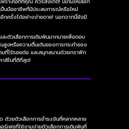
ราะคือที่ที่คุณ ควรสังเกต! มีเกมให้เลือก
เป็นมืออาชีพที่มีประสบการณ์หรือใหม่
อีกครั้งได้อย่างง่ายดาย! นอกจากนี้ยังมี
ม และตัวเลือกการเดิมพันมากมายเพื่อตอบ
ันสูงหรือความตื่นเต้นของการกระทำของ
มที่ไร้รอยต่อ และสนุกสนานด้วยกราฟิก
โนที่ดีที่สุด!
งสุด ด้วยตัวเลือกการชำระเงินที่หลากหลาย
เฟซที่ใช้งานง่ายตัวเลือกการเดิมพันที่