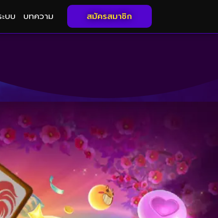
่ระบบ
บทความ
สมัครสมาชิก